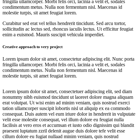
fringilla ullamcorper. Morbi felis orci, lacinia a velit et, sodales
condimentum metus. Nulla non fermentum nisl. Maecenas id
molestie turpis, sit amet feugiat lorem.
Curabitur sed erat vel tellus hendrerit tincidunt. Sed arcu tortor,
sollicitudin ac lectus sed, rhoncus iaculis lectus. Ut efficitur feugiat
enim a euismod. Mauris suscipit vehicula imperdiet.
Creative approach to very project
Lorem ipsum dolor sit amet, consectetur adipiscing elit. Nunc porta
fringilla ullamcorper. Morbi felis orci, lacinia a velit et, sodales
condimentum metus. Nulla non fermentum nisl. Maecenas id
molestie turpis, sit amet feugiat lorem.
Lorem ipsum dolor sit amet, consectetuer adipiscing elit, sed diam
nonummy nibh euismod tincidunt ut laoreet dolore magna aliquam
erat volutpat. Ut wisi enim ad minim veniam, quis nostrud exerci
tation ullamcorper suscipit lobortis nisl ut aliquip ex ea commodo
consequat. Duis autem vel eum iriure dolor in hendrerit in vulputate
velit esse molestie consequat, vel illum dolore eu feugiat nulla
facilisis at vero eros et accumsan et iusto odio dignissim qui blandit
praesent luptatum zzril delenit augue duis dolore tefe velit esse
cillum dolore eu fugiat nullaad minim veniam, quis nostrud