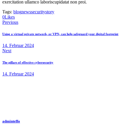
exercitation ullamco laboriscupidatat non proi.
Tags:
blog
news
security
story
0
Likes
Beitragsnavigation
Previous
Using a virtual private network, or VPN, can help safeguard your digital footprint
14. Februar 2024
Next
The pillars of effective cybersecurity
14. Februar 2024
adminteffo